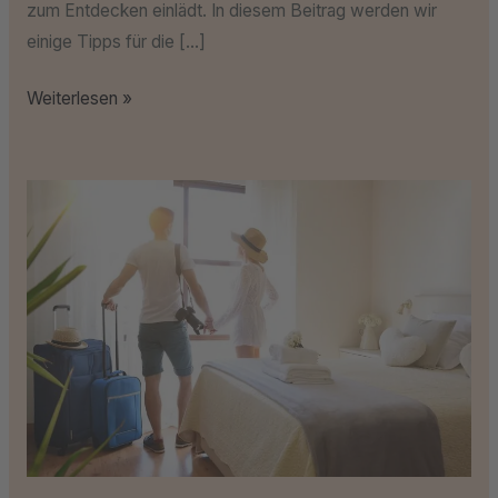
zum Entdecken einlädt. In diesem Beitrag werden wir
einige Tipps für die […]
Weiterlesen »
Unser
Reise-
Tagebuch
öffnet
sich
für
4
Sterne
Wellness:
Eine