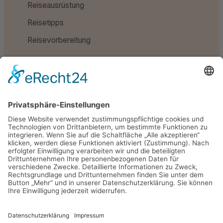
Reiseausrüstung
Reisetipps
Reisevorbereitung
Schlagwörter
Reiseapotheke
Reiseausrüstung
Reisetipps