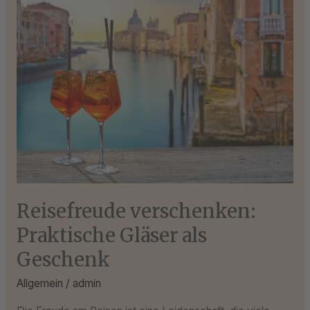
Reisefreude
verschenken:
Praktische
Gläser
als
Geschenk
Reisefreude verschenken:
Praktische Gläser als
Geschenk
Allgemein
/
admin