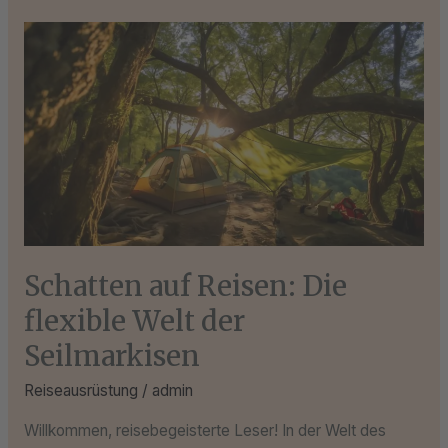
Schatten
auf
Reisen:
Die
flexible
Welt
der
Seilmarkisen
Schatten auf Reisen: Die
flexible Welt der
Seilmarkisen
Reiseausrüstung
/
admin
Willkommen, reisebegeisterte Leser! In der Welt des