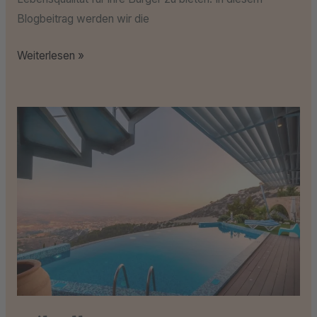
Blogbeitrag werden wir die
Weiterlesen »
Stilvoller
Genuss:
Der
Luxuriöse
Kurzurlaub,
den
Sie
verdienen