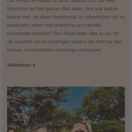
Die Freude am Reisen ist eine Leidenschaft, die viele
Menschen auf der ganzen Welt teilen. Und was könnte
besser sein, als diese Reisefreude zu unterstützen und zu
bereichern, indem man praktische und stilvolle
Geschenke auswählt? Eine Möglichkeit, dies zu tun, ist
die Auswahl von hochwertigen Gläsern, die nicht nur den
Genuss von Getränken unterwegs verbessern,
Weiterlesen »
Mädelsurlaub:
In
den
Urlaub
mit
dem