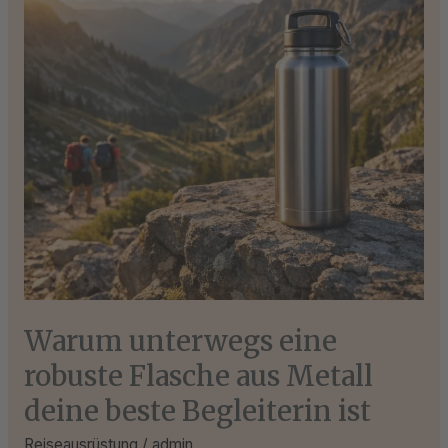
Flasche
aus
Metall
deine
beste
Begleiterin
ist
Warum unterwegs eine
robuste Flasche aus Metall
deine beste Begleiterin ist
Reiseausrüstung
/
admin