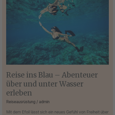
ins
Blau
–
Abenteuer
über
und
unter
Wasser
erleben
Reise ins Blau – Abenteuer
über und unter Wasser
erleben
Reiseausrüstung
/
admin
Mit dem Efoil lässt sich ein neues Gefühl von Freiheit über