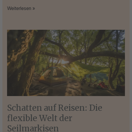
Weiterlesen »
Schatten
auf
Reisen:
Die
flexible
Welt
der
Seilmarkisen
Schatten auf Reisen: Die
flexible Welt der
Seilmarkisen