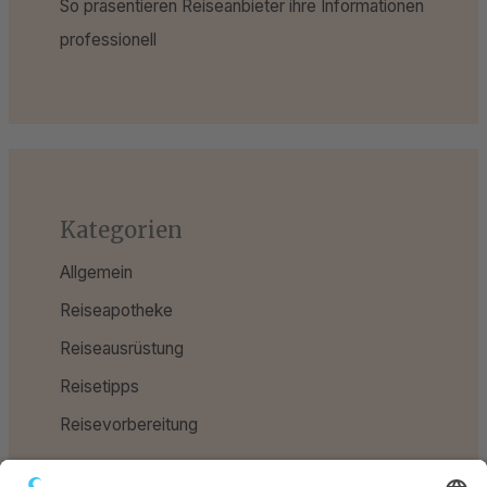
So präsentieren Reiseanbieter ihre Informationen
professionell
Kategorien
Allgemein
Reiseapotheke
Reiseausrüstung
Reisetipps
Reisevorbereitung