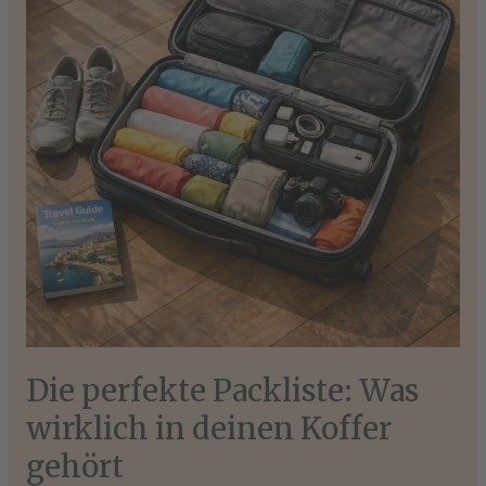
Was
wirklich
in
deinen
Koffer
gehört
Die perfekte Packliste: Was
wirklich in deinen Koffer
gehört