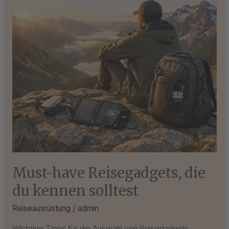
du
kennen
solltest
Must-have Reisegadgets, die
du kennen solltest
Reiseausrüstung
/
admin
Wichtige Tipps für die Auswahl von Reisegadgets