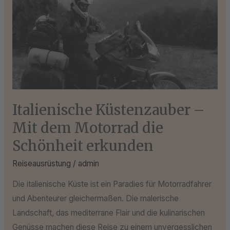
Mit
dem
Motorrad
die
Schönheit
erkunden
Italienische Küstenzauber –
Mit dem Motorrad die
Schönheit erkunden
Reiseausrüstung
/
admin
Die italienische Küste ist ein Paradies für Motorradfahrer
und Abenteurer gleichermaßen. Die malerische
Landschaft, das mediterrane Flair und die kulinarischen
Genüsse machen diese Reise zu einem unvergesslichen