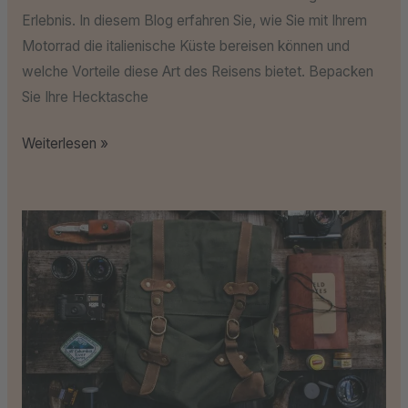
Erlebnis. In diesem Blog erfahren Sie, wie Sie mit Ihrem
Motorrad die italienische Küste bereisen können und
welche Vorteile diese Art des Reisens bietet. Bepacken
Sie Ihre Hecktasche
Weiterlesen »
Welche
Ausrüstung
man
für
eine
erfolgreiche
Reise
benötigt