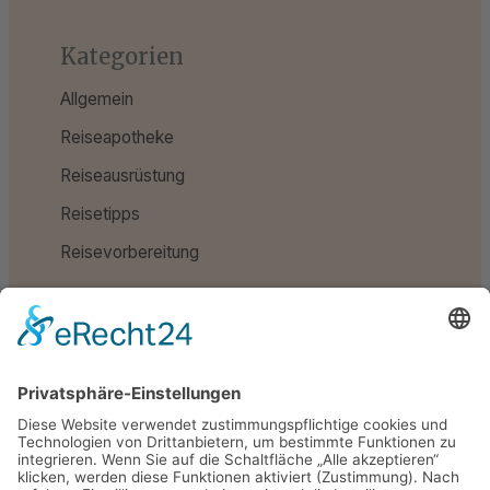
Kategorien
Allgemein
Reiseapotheke
Reiseausrüstung
Reisetipps
Reisevorbereitung
Schlagwörter
Reiseapotheke
Reiseausrüstung
Reisetipps