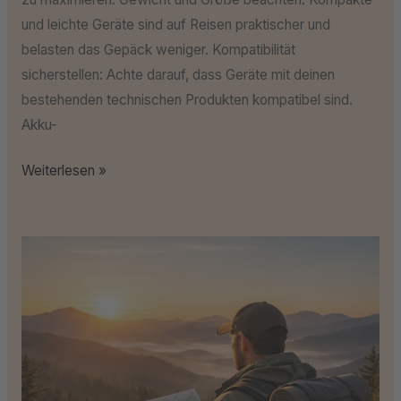
und leichte Geräte sind auf Reisen praktischer und
belasten das Gepäck weniger. Kompatibilität
sicherstellen: Achte darauf, dass Geräte mit deinen
bestehenden technischen Produkten kompatibel sind.
Akku-
Weiterlesen »
Was
du
vor
jeder
Reise
unbedingt
erledigen