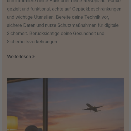
und informiere deine Bank über deine Reisepläne. Packe
gezielt und funktional, achte auf Gepäckbeschränkungen
und wichtige Utensilien. Bereite deine Technik vor,
sichere Daten und nutze Schutzmaßnahmen für digitale
Sicherheit. Berücksichtige deine Gesundheit und
Sicherheitsvorkehrungen
Weiterlesen »
Stressfrei
unterwegs:
Tipps
für
entspanntes
Reisen