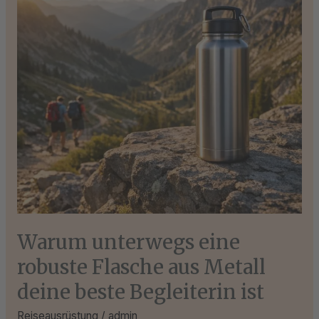
Flasche
aus
Metall
deine
beste
Begleiterin
ist
Warum unterwegs eine
robuste Flasche aus Metall
deine beste Begleiterin ist
Reiseausrüstung
/
admin