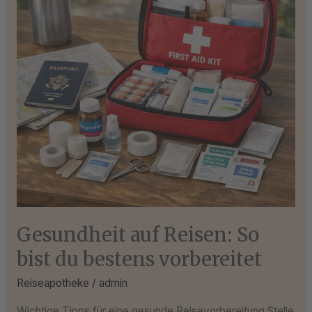
bist
du
bestens
vorbereitet
Gesundheit auf Reisen: So
bist du bestens vorbereitet
Reiseapotheke
/
admin
Wichtige Tipps für eine gesunde Reisevorbereitung Stelle