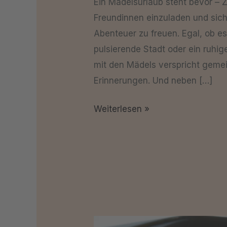
Ein Mädelsurlaub steht bevor – Z
Freundinnen einzuladen und sich
Abenteuer zu freuen. Egal, ob es
pulsierende Stadt oder ein ruhige
mit den Mädels verspricht geme
Erinnerungen. Und neben […]
Weiterlesen »
Was