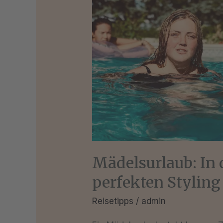
perfekten
Styling
Mädelsurlaub: In
perfekten Styling
Reisetipps
/
admin