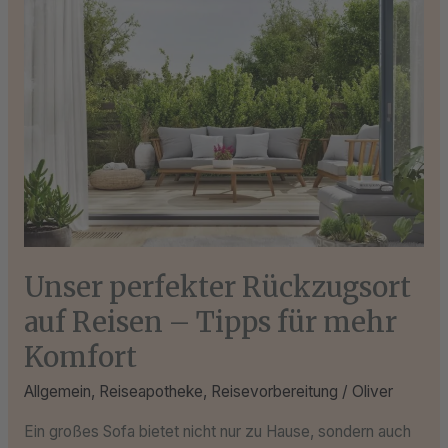
perfekter
Rückzugsort
auf
Reisen
–
Tipps
für
mehr
Komfort
Unser perfekter Rückzugsort
auf Reisen – Tipps für mehr
Komfort
Allgemein
,
Reiseapotheke
,
Reisevorbereitung
/
Oliver
Ein großes Sofa bietet nicht nur zu Hause, sondern auch