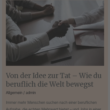
Von
der
Idee
zur
Tat
–
Wie
du
beruflich
die
Welt
Von der Idee zur Tat – Wie du
bewegst
beruflich die Welt bewegst
Allgemein
/
admin
Immer mehr Menschen suchen nach einer beruflichen
Aufgabe, die echten Mehrwert bietet – und Jobs in einer