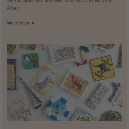
Geräten speichern und teilen. Doch lohnt es sich, die
Arbeit
Weiterlesen »
Kleine
Mitbringsel,
große
Wirkung:
Reisegeschenke
für
Freunde