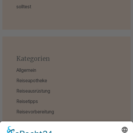
solltest
Kategorien
Allgemein
Reiseapotheke
Reiseausrüstung
Reisetipps
Reisevorbereitung