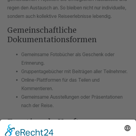
regen den Austausch an. So bleiben nicht nur individuelle,
sondern auch kollektive Reiseerlebnisse lebendig.
Gemeinschaftliche
Dokumentationsformen
Gemeinsame Fotobücher als Geschenk oder
Erinnerung.
Gruppentagebücher mit Beiträgen aller Teilnehmer.
Online-Plattformen für das Teilen und
Kommentieren.
Gemeinsame Ausstellungen oder Präsentationen
nach der Reise.
Emotionale Kraft von
Reiseerinnerungen: Mehr als