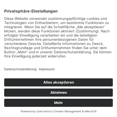
nur Dokumente
Reiseerinnerungen sind Träger von Emotionen. Sie
wecken Freude, Nostalgie und Inspiration. Das bewusste
Aufarbeiten und Pflegen dieser Erinnerungen stärkt das
emotionale Wohlbefinden und die persönliche Identität.
Erinnerungen helfen, Erlebnisse zu verarbeiten und im
Alltag zu integrieren. Sie sind wertvolle Begleiter, die die
Reiseerfahrung lebendig und wirksam erhalten. Ihr Wert
geht weit über das bloße Festhalten hinaus.
Emotionale Strategien im
Umgang mit Erinnerungen
Bewusstes Reflektieren und Erzählen der
Erlebnisse.