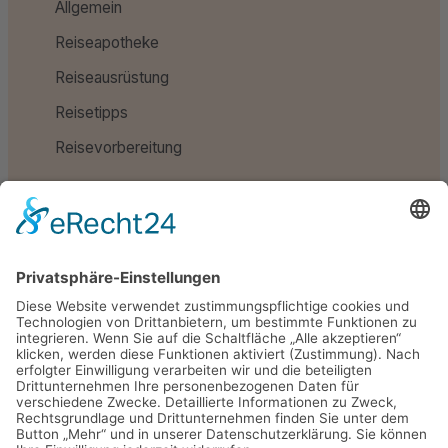
Allgemein
Reiseapotheke
Reiseausrüstung
Reisetipps
Reisevorbereitung
Schlagwörter
Reiseapotheke
Reiseausrüstung
Reisetipps