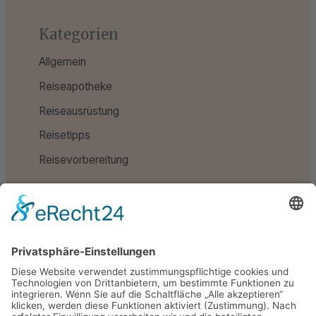
Kategorien
Allgemein
Reiseapotheke
Reiseausrüstung
Reisetipps
Reisevorbereitung
Schlagwörter
Reiseapotheke
Reiseausrüstung
Reisetipps